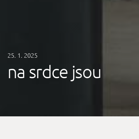
25. 1. 2025
na srdce jsou
maloměsto, které překvapí. sklo. super mlékárna,