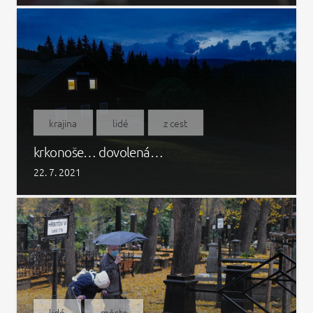
krajina
lidé
z cest
krkonoše… dovolená…
22. 7. 2021
lidé
město