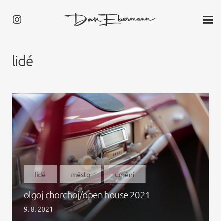
lidé
lidé
město
umění
olgoj chorchoj/open house 2021
9. 8. 2021