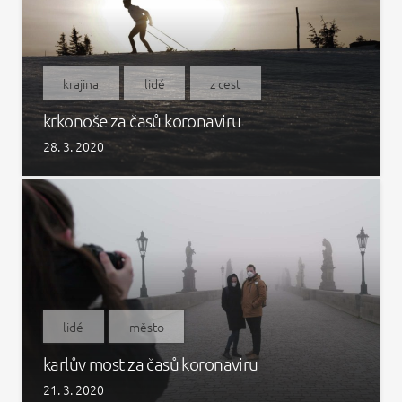
krajina
lidé
z cest
krkonoše za časů koronaviru
28. 3. 2020
lidé
město
karlův most za časů koronaviru
21. 3. 2020